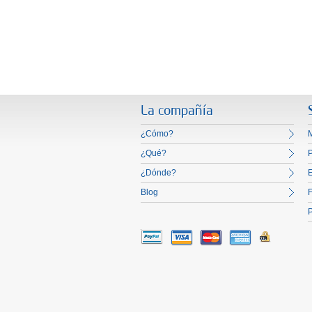
La compañía
¿Cómo?
M
¿Qué?
¿Dónde?
E
Blog
F
P