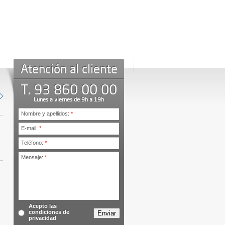
Atención al cliente
T. 93 860 00 00
Lunes a viernes de 9h a 19h
Nombre y apellidos:
*
E-mail:
*
Teléfono:
*
Mensaje:
*
Acepto las
condiciones de
privacidad