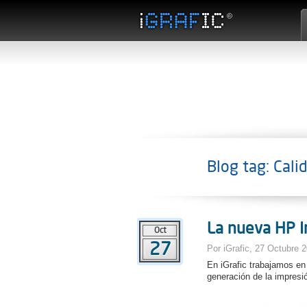
Blog tag: Cali
La nueva HP I
Oct
27
Por iGrafic, 27 Octubre 
En iGrafic trabajamos en
generación de la impresió