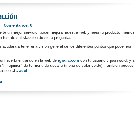
acción
8 |
Comentarios
:
0
certe un mejor servicio, poder mejorar nuestra web y nuestro producto, hemos
n test de satisfacción de siete preguntas.
s ayudará a tener una visión general de los diferentes puntos que podemos
es hacerlo entrando en la web de
igrafic.com
con tu usuario y password, y a
n “mi opinión” de tu menú de usuario (menú de color verde). También puedes
ciendo clic
aquí
.
ar