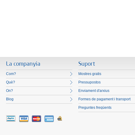
La companyia
Suport
Com?
Mostres gratis
Què?
Pressupostos
On?
Enviament d'arxius
Blog
Formes de pagament i transport
Preguntes freqüents