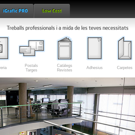
Treballs professionals i a mida de les teves necessitats
Postals
Catàlegs
eria
Adhesius
Carpetes
Targes
Revistes