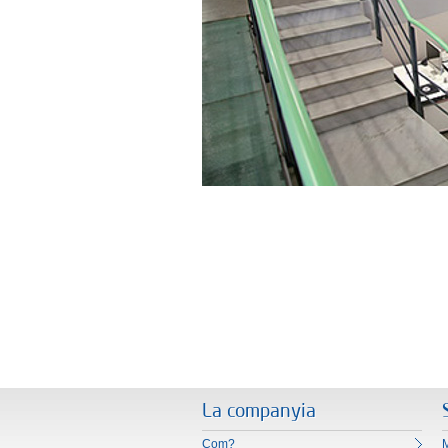
La companyia
Com?
M