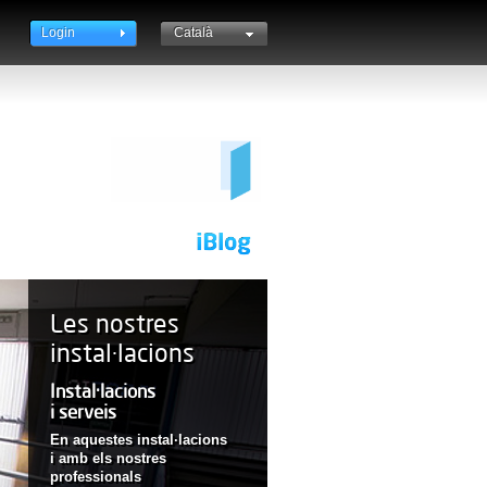
Login
Català
English
Español
Les nostres
instal·lacions
Instal·lacions
i
serveis
En aquestes
instal·lacions
i
amb els nostres
professionals