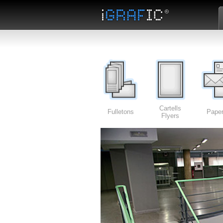
Cartells
Fulletons
Paper
Flyers