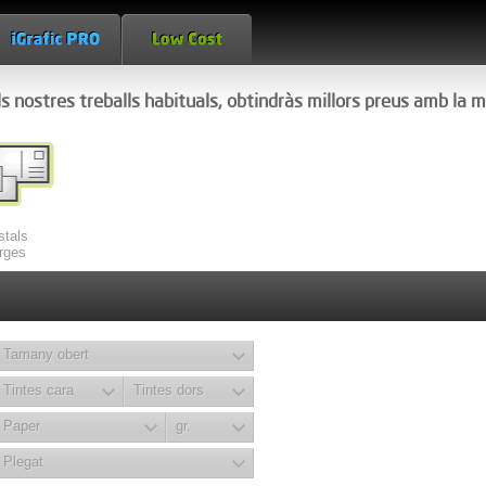
s nostres treballs habituals, obtindràs millors preus amb la m
stals
rges
Tamany obert
Tintes cara
Tintes dors
Paper
gr.
Plegat