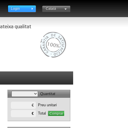
Login
Català
English
Español
ateixa qualitat
Quantitat
Preu unitari
€
Total
€
Comprar