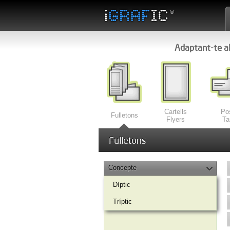
Adaptant-te al
Cartells
Po
Fulletons
Flyers
Ta
Fulletons
Concepte
Díptic
Tríptic