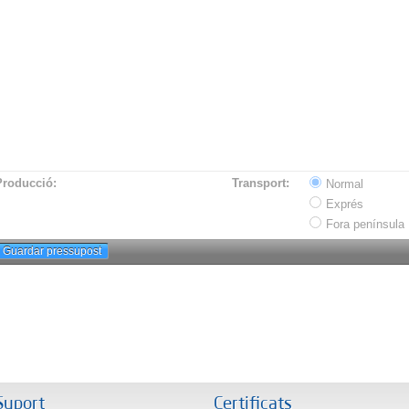
Producció:
Transport:
Normal
Exprés
Fora península
Guardar pressupost
Suport
Certificats