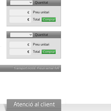
Quantitat
Preu unitari
€
Total
€
Comprar
Quantitat
Preu unitari
€
Total
€
Comprar
Transport inclòs. Preus sense IVA
Atenció al client