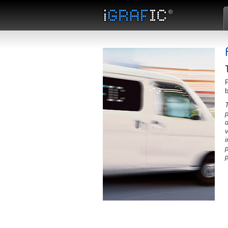
P
b
T
p
d
v
i
p
p