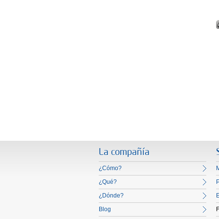
La compañía
¿Cómo?
M
¿Qué?
¿Dónde?
E
Blog
F