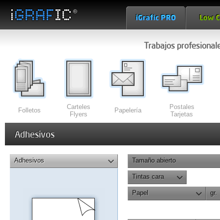
Trabajos profesional
Carteles
Postales
Folletos
Papelería
Flyers
Tarjetas
Adhesivos
Adhesivos
Tamaño abierto
Tintas cara
Papel
gr.
Plegado