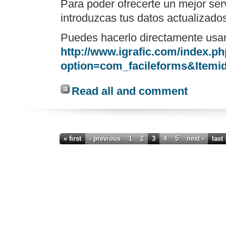
Para poder ofrecerte un mejor se
introduzcas tus datos actualizado
Puedes hacerlo directamente usan
http://www.igrafic.com/index.p
option=com_facileforms&Itemi
Read all and comment
« first
‹ previous
1
2
3
4
5
next ›
last 