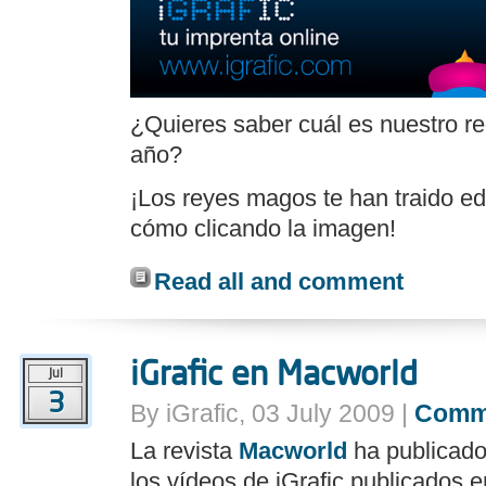
¿Quieres saber cuál es nuestro re
año?
¡Los reyes magos te han traido edi
cómo clicando la imagen!
Read all and comment
iGrafic en Macworld
Jul
3
By iGrafic, 03 July 2009 |
Comm
La revista
Macworld
ha publicado
los vídeos de iGrafic publicados 