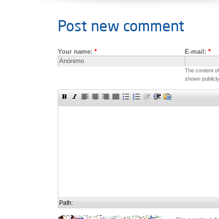
Post new comment
Your name:
*
E-mail:
*
The content of 
shown publicly
Path: